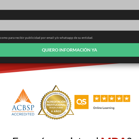
í como para recibir publicidad por email y/o whatsapp de su entidad.
QUIERO INFORMACIÓN YA